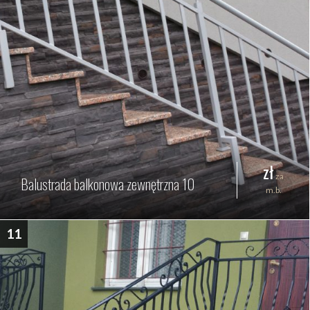
zł
za
Balustrada balkonowa zewnętrzna 10
m.b.
11