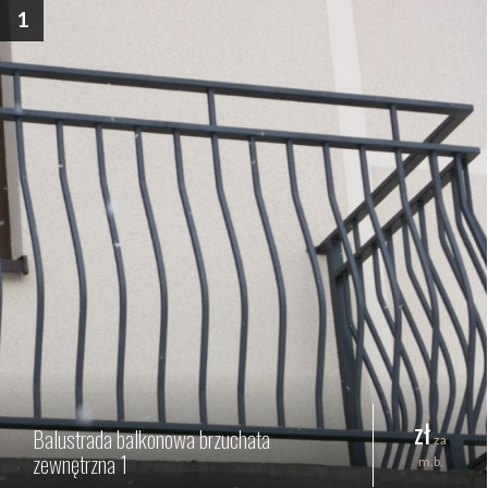
1
zł
Balustrada balkonowa brzuchata
za
zewnętrzna 1
m.b.