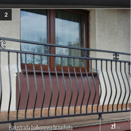
2
zł
Balustrada balkonowa brzuchata
za