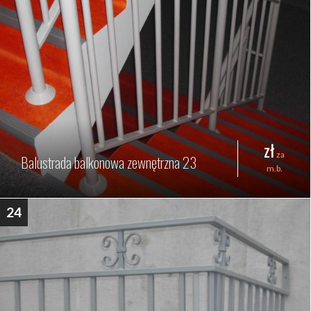
zł
za
Balustrada balkonowa zewnętrzna 23
m.b.
24