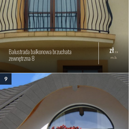
zł
Balustrada balkonowa brzuchata
za
zewnętrzna 8
m.b.
9