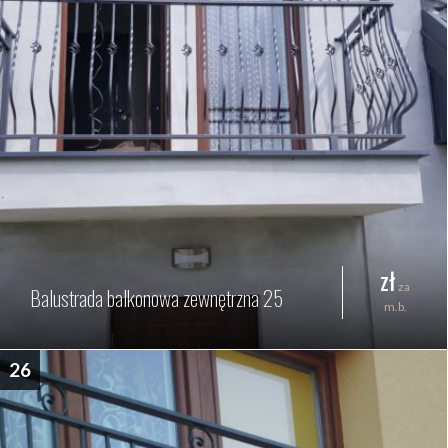
zł
za
Balustrada balkonowa zewnętrzna 25
m.b.
26