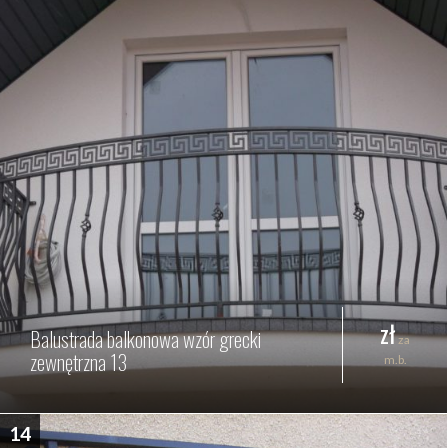
zł
Balustrada balkonowa wzór grecki
za
zewnętrzna 13
m.b.
14