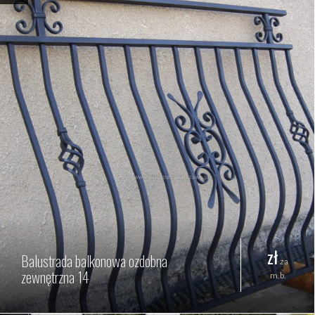
zł
Balustrada balkonowa ozdobna
za
zewnętrzna 14
m.b.