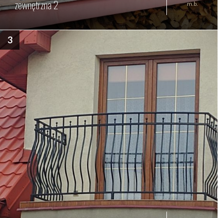
zewnętrzna 2
m.b.
3