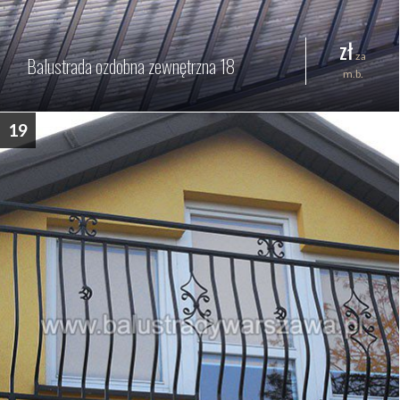
zł
za
Balustrada ozdobna zewnętrzna 18
m.b.
19