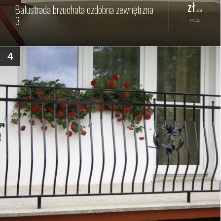
zł
Balustrada brzuchata ozdobna zewnętrzna
za
3
m.b.
4