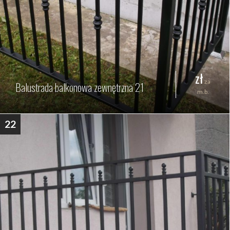
zł
za
Balustrada balkonowa zewnętrzna 21
m.b.
22