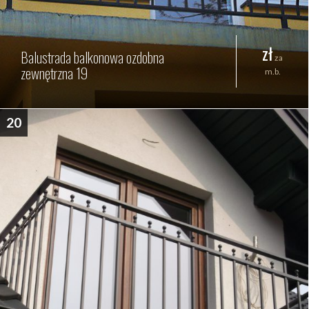
zł
Balustrada balkonowa ozdobna
za
zewnętrzna 19
m.b.
20