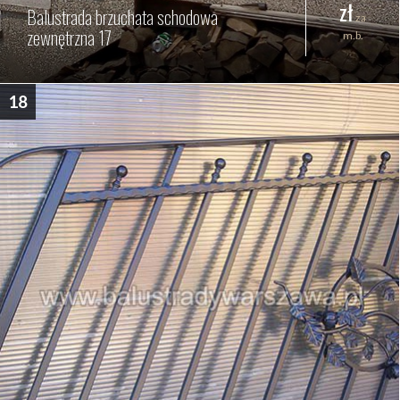
zł
Balustrada brzuchata schodowa
za
zewnętrzna 17
m.b.
18