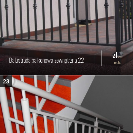
zł
za
Balustrada balkonowa zewnętrzna 22
m.b.
23