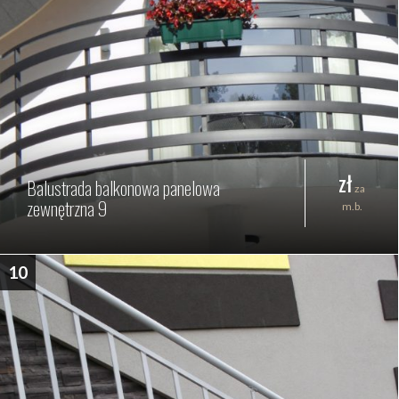
zł
Balustrada balkonowa panelowa
za
zewnętrzna 9
m.b.
10