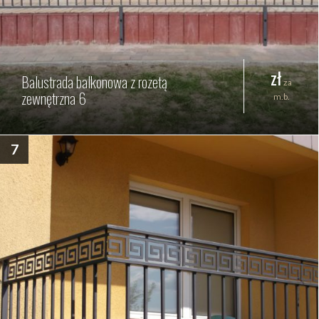
zł
Balustrada balkonowa z rozetą
za
zewnętrzna 6
m.b.
7