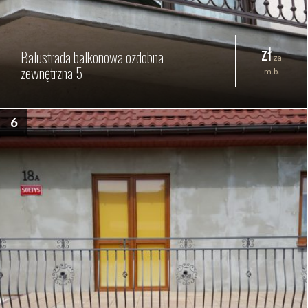
zł
Balustrada balkonowa ozdobna
za
zewnętrzna 5
m.b.
6