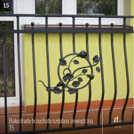
15
zł
Balustrada brzuchata ozdobna zewnętrzna
za
15
m.b.