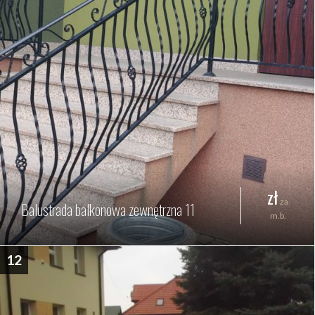
zł
za
Balustrada balkonowa zewnętrzna 11
m.b.
12