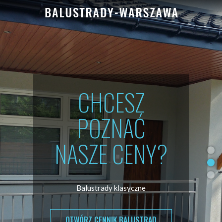
Balustrad
Warszawa
PROMOCJA NA
BALUSTRADĘ
ZE WZOREM
GRECKI !!!
Zamów teraz, promocja dostępna