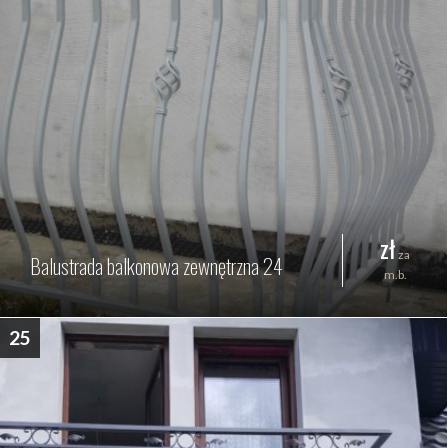
zł
za
Balustrada balkonowa zewnętrzna 24
m.b.
25