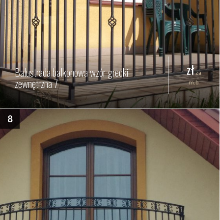
zł
Balustrada balkonowa wzór grecki
za
zewnętrzna 7
m.b.
8