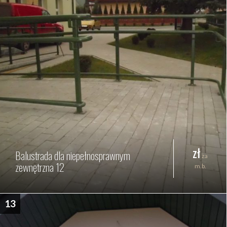
zł
Balustrada dla niepełnosprawnym
za
zewnętrzna 12
m.b.
13