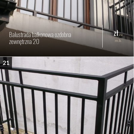
zł
Balustrada balkonowa ozdobna
za
zewnętrzna 20
m.b.
21