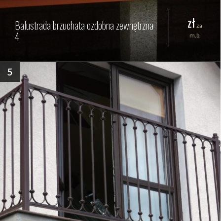
zł
Balustrada brzuchata ozdobna zewnętrzna
za
4
m.b.
5